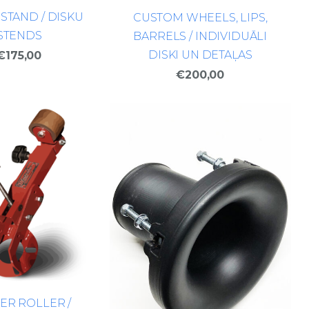
STAND / DISKU
CUSTOM WHEELS, LIPS,
STENDS
BARRELS / INDIVIDUĀLI
DISKI UN DETAĻAS
€175,00
€200,00
ER ROLLER /