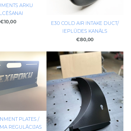
UMENTS ARKU
LCĒŠANAI
€10,00
E30 COLD AIR INTAKE DUCT/
IEPLŪDES KANĀLS
€80,00
NMENT PLATES /
MA REGULĀCIJAS