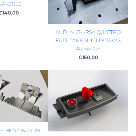
LĀKSNES
€140,00
AUDI A4/S4/RS4 QUATTRO
FUEL TANK SHIELD/BĀKAS
AIZSARGS
€150,00
-BENZ W201 190