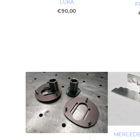
LŪKA
P
€90,00
MERCEDES