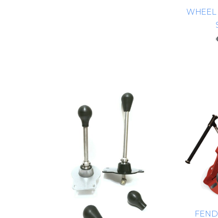
WHEEL 
FEND